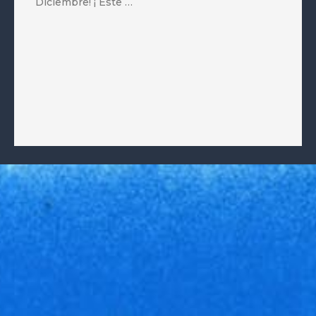
Diciembre! ¡ Este …