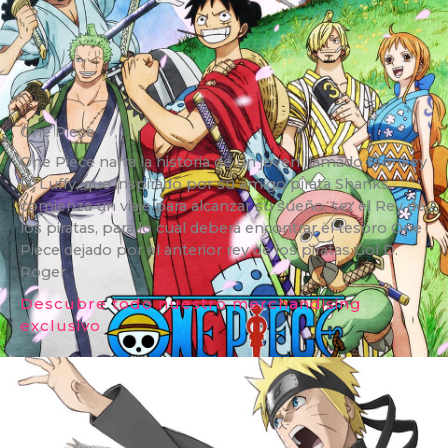
One Piece
One Piece narra la historia de un joven llamado Monkey
D. Luffy, que inspirado por su amigo pirata Shanks,
comienza un viaje para alcanzar su sueño, ser el Rey de
los piratas, para lo cual deberá encontrar el tesoro One
Piece dejado por el anterior rey de los piratas Gol D.
Roger.
Descubre todo nuestro merchandising
exclusivo