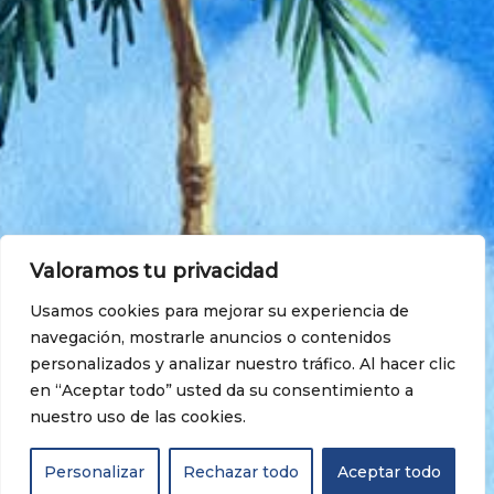
Valoramos tu privacidad
Usamos cookies para mejorar su experiencia de
navegación, mostrarle anuncios o contenidos
personalizados y analizar nuestro tráfico. Al hacer clic
en “Aceptar todo” usted da su consentimiento a
¿Quieres saber más? ¡Contacta con nosotros!
nuestro uso de las cookies.
¡ Descubre cómo podemos llevar tus ideas al siguiente
nivel ! Contáctanos para obtener más información y
Personalizar
Rechazar todo
Aceptar todo