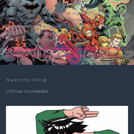
DC Comics
El Universo DC es el hogar de superhéroes legendarios
como Superman, Batman, Wonder Woman, The Flash,
Green Lantern y muchos más. Estos personajes
habitan en un multiverso que abarca múltiples
dimensiones y realidades alternativas.
Desde Batman a Linterna Verde, los mejores
artículos de tus personajes de DC favoritos
Nuestro blog
Últimas novedades