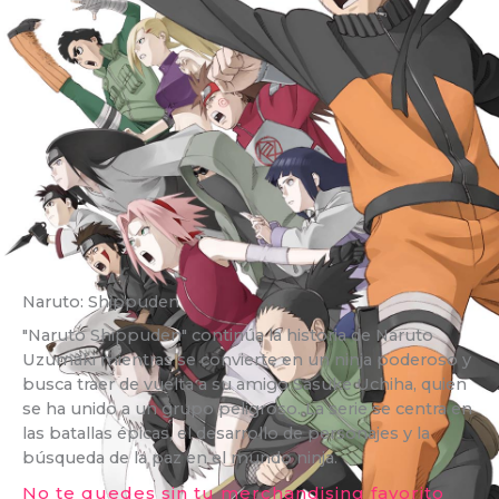
Naruto: Shippuden
"Naruto Shippuden" continúa la historia de Naruto
Uzumaki mientras se convierte en un ninja poderoso y
busca traer de vuelta a su amigo Sasuke Uchiha, quien
se ha unido a un grupo peligroso. La serie se centra en
las batallas épicas, el desarrollo de personajes y la
búsqueda de la paz en el mundo ninja.
No te quedes sin tu merchandising favorito